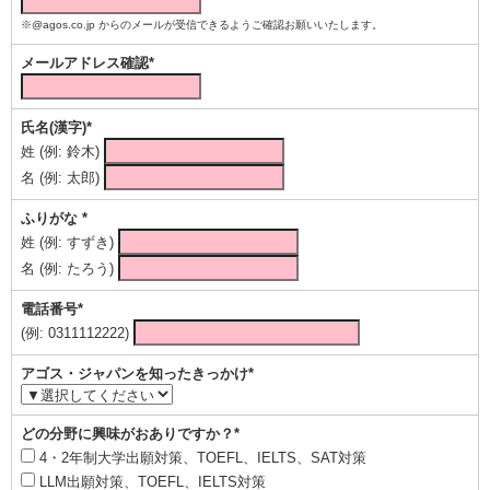
※@agos.co.jp からのメールが受信できるようご確認お願いいたします。
メールアドレス確認*
氏名(漢字)*
姓 (例: 鈴木)
名 (例: 太郎)
ふりがな *
姓 (例: すずき)
名 (例: たろう)
電話番号*
(例: 0311112222)
アゴス・ジャパンを知ったきっかけ*
どの分野に興味がおありですか？*
4・2年制大学出願対策、TOEFL、IELTS、SAT対策
LLM出願対策、TOEFL、IELTS対策