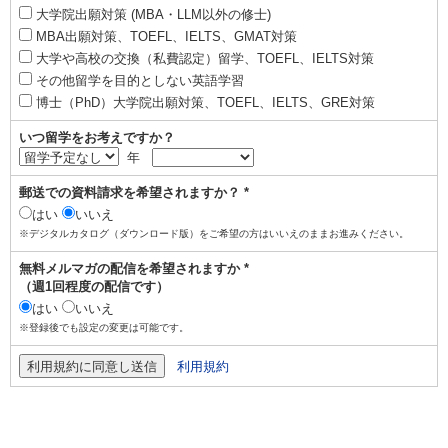
大学院出願対策 (MBA・LLM以外の修士)
MBA出願対策、TOEFL、IELTS、GMAT対策
大学や高校の交換（私費認定）留学、TOEFL、IELTS対策
その他留学を目的としない英語学習
博士（PhD）大学院出願対策、TOEFL、IELTS、GRE対策
いつ留学をお考えですか？
年
郵送での資料請求を希望されますか？ *
はい
いいえ
※デジタルカタログ（ダウンロード版）をご希望の方はいいえのままお進みください。
無料メルマガの配信を希望されますか *
（週1回程度の配信です）
はい
いいえ
※登録後でも設定の変更は可能です。
利用規約