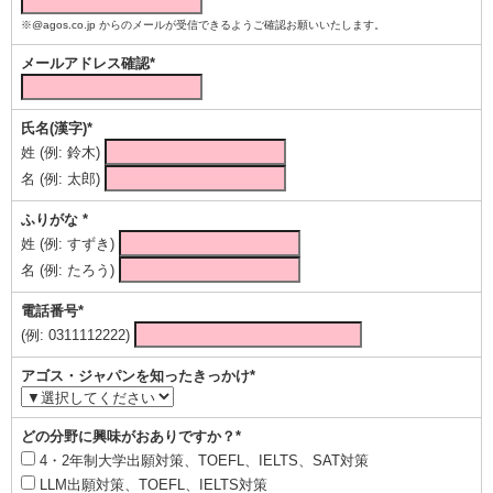
※@agos.co.jp からのメールが受信できるようご確認お願いいたします。
メールアドレス確認*
氏名(漢字)*
姓 (例: 鈴木)
名 (例: 太郎)
ふりがな *
姓 (例: すずき)
名 (例: たろう)
電話番号*
(例: 0311112222)
アゴス・ジャパンを知ったきっかけ*
どの分野に興味がおありですか？*
4・2年制大学出願対策、TOEFL、IELTS、SAT対策
LLM出願対策、TOEFL、IELTS対策