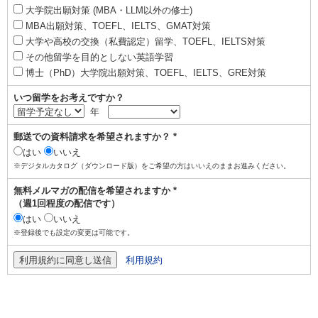
大学院出願対策 (MBA・LLM以外の修士)
MBA出願対策、TOEFL、IELTS、GMAT対策
大学や高校の交換（私費認定）留学、TOEFL、IELTS対策
その他留学を目的としない英語学習
博士（PhD）大学院出願対策、TOEFL、IELTS、GRE対策
いつ留学をお考えですか？
年
郵送での資料請求を希望されますか？ *
はい
いいえ
※デジタルカタログ（ダウンロード版）をご希望の方はいいえのままお進みください。
無料メルマガの配信を希望されますか *
（週1回程度の配信です）
はい
いいえ
※登録後でも設定の変更は可能です。
利用規約