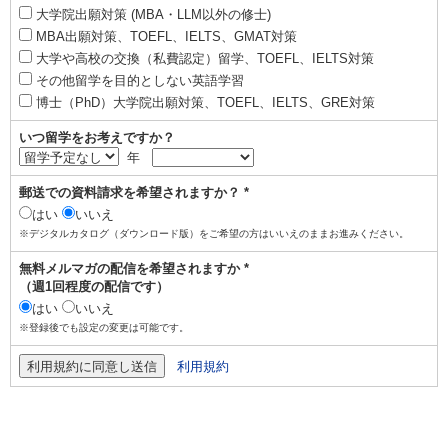
大学院出願対策 (MBA・LLM以外の修士)
MBA出願対策、TOEFL、IELTS、GMAT対策
大学や高校の交換（私費認定）留学、TOEFL、IELTS対策
その他留学を目的としない英語学習
博士（PhD）大学院出願対策、TOEFL、IELTS、GRE対策
いつ留学をお考えですか？
年
郵送での資料請求を希望されますか？ *
はい
いいえ
※デジタルカタログ（ダウンロード版）をご希望の方はいいえのままお進みください。
無料メルマガの配信を希望されますか *
（週1回程度の配信です）
はい
いいえ
※登録後でも設定の変更は可能です。
利用規約