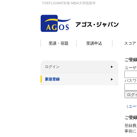
TOEFL/GMAT対策 MBA/大学院留学
受講・宿題
受講申込
スコア
ご登
ログイン
ユーザ
新規登録
パスワ
（
ユー
ご登
登録費
事前に