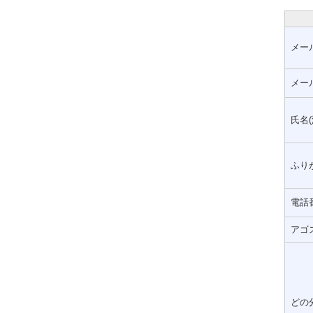
メー
メー
氏名(
ふりが
電話
アゴ
どの