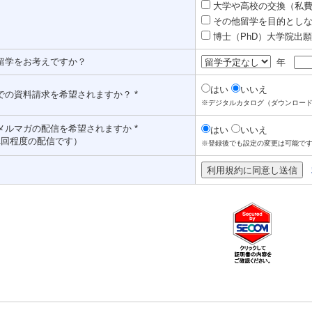
大学や高校の交換（私費認
その他留学を目的としな
博士（PhD）大学院出願対
留学をお考えですか？
年
はい
いいえ
での資料請求を希望されますか？ *
※デジタルカタログ（ダウンロー
メルマガの配信を希望されますか *
はい
いいえ
1回程度の配信です）
※登録後でも設定の変更は可能で