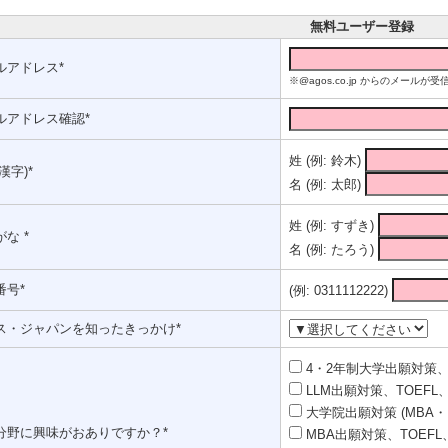
無料ユーザー登録
ルアドレス*
※@agos.co.jp からのメー
ルアドレス確認*
姓 (例: 鈴木)
漢字)*
名 (例: 太郎)
姓 (例: すずき)
な *
名 (例: たろう)
番号*
(例: 0311112222)
ス・ジャパンを知ったきっかけ*
4・2年制大学出願対策、T
LLM出願対策、TOEFL、
大学院出願対策 (MBA・
分野に興味がおありですか？*
MBA出願対策、TOEFL、