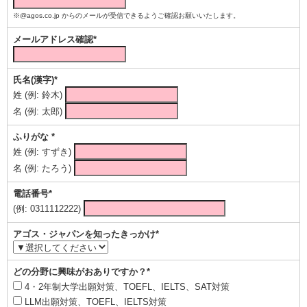
※@agos.co.jp からのメールが受信できるようご確認お願いいたします。
メールアドレス確認*
氏名(漢字)*
姓 (例: 鈴木)
名 (例: 太郎)
ふりがな *
姓 (例: すずき)
名 (例: たろう)
電話番号*
(例: 0311112222)
アゴス・ジャパンを知ったきっかけ*
どの分野に興味がおありですか？*
4・2年制大学出願対策、TOEFL、IELTS、SAT対策
LLM出願対策、TOEFL、IELTS対策