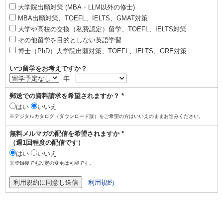
大学院出願対策 (MBA・LLM以外の修士)
MBA出願対策、TOEFL、IELTS、GMAT対策
大学や高校の交換（私費認定）留学、TOEFL、IELTS対策
その他留学を目的としない英語学習
博士（PhD）大学院出願対策、TOEFL、IELTS、GRE対策
いつ留学をお考えですか？
年
郵送での資料請求を希望されますか？ *
はい
いいえ
※デジタルカタログ（ダウンロード版）をご希望の方はいいえのままお進みください。
無料メルマガの配信を希望されますか *
（週1回程度の配信です）
はい
いいえ
※登録後でも設定の変更は可能です。
利用規約