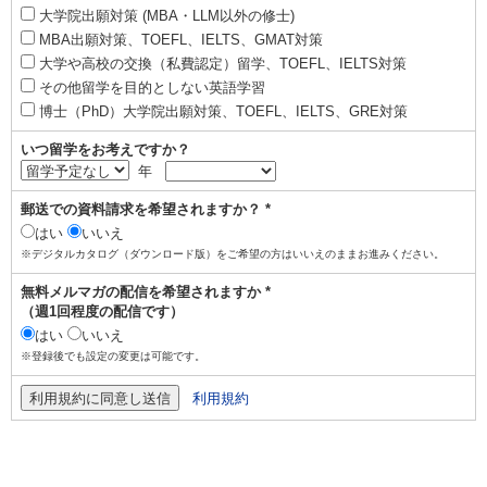
大学院出願対策 (MBA・LLM以外の修士)
MBA出願対策、TOEFL、IELTS、GMAT対策
大学や高校の交換（私費認定）留学、TOEFL、IELTS対策
その他留学を目的としない英語学習
博士（PhD）大学院出願対策、TOEFL、IELTS、GRE対策
いつ留学をお考えですか？
年
郵送での資料請求を希望されますか？ *
はい
いいえ
※デジタルカタログ（ダウンロード版）をご希望の方はいいえのままお進みください。
無料メルマガの配信を希望されますか *
（週1回程度の配信です）
はい
いいえ
※登録後でも設定の変更は可能です。
利用規約