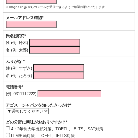
※@agos.co.jp からのメールが受信できるようご確認お願いいたします。
メールアドレス確認*
氏名(漢字)*
姓 (例: 鈴木)
名 (例: 太郎)
ふりがな *
姓 (例: すずき)
名 (例: たろう)
電話番号*
(例: 0311112222)
アゴス・ジャパンを知ったきっかけ*
どの分野に興味がおありですか？*
4・2年制大学出願対策、TOEFL、IELTS、SAT対策
LLM出願対策、TOEFL、IELTS対策