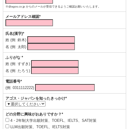
※@agos.co.jp からのメールが受信できるようご確認お願いいたします。
メールアドレス確認*
氏名(漢字)*
姓 (例: 鈴木)
名 (例: 太郎)
ふりがな *
姓 (例: すずき)
名 (例: たろう)
電話番号*
(例: 0311112222)
アゴス・ジャパンを知ったきっかけ*
どの分野に興味がおありですか？*
4・2年制大学出願対策、TOEFL、IELTS、SAT対策
LLM出願対策、TOEFL、IELTS対策