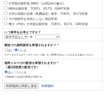
大学院出願対策 (MBA・LLM以外の修士)
MBA出願対策、TOEFL、IELTS、GMAT対策
大学や高校の交換（私費認定）留学、TOEFL、IELTS対策
その他留学を目的としない英語学習
博士（PhD）大学院出願対策、TOEFL、IELTS、GRE対策
いつ留学をお考えですか？
年
郵送での資料請求を希望されますか？ *
はい
いいえ
※デジタルカタログ（ダウンロード版）をご希望の方はいいえのままお進みください。
無料メルマガの配信を希望されますか *
（週1回程度の配信です）
はい
いいえ
※登録後でも設定の変更は可能です。
利用規約