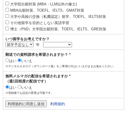
大学院出願対策 (MBA・LLM以外の修士)
MBA出願対策、TOEFL、IELTS、GMAT対策
大学や高校の交換（私費認定）留学、TOEFL、IELTS対策
その他留学を目的としない英語学習
博士（PhD）大学院出願対策、TOEFL、IELTS、GRE対策
いつ留学をお考えですか？
年
郵送での資料請求を希望されますか？ *
はい
いいえ
※デジタルカタログ（ダウンロード版）をご希望の方はいいえのままお進みください。
無料メルマガの配信を希望されますか *
（週1回程度の配信です）
はい
いいえ
※登録後でも設定の変更は可能です。
利用規約