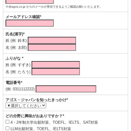
※@agos.co.jp からのメールが受信できるようご確認お願いいたします。
メールアドレス確認*
氏名(漢字)*
姓 (例: 鈴木)
名 (例: 太郎)
ふりがな *
姓 (例: すずき)
名 (例: たろう)
電話番号*
(例: 0311112222)
アゴス・ジャパンを知ったきっかけ*
どの分野に興味がおありですか？*
4・2年制大学出願対策、TOEFL、IELTS、SAT対策
LLM出願対策、TOEFL、IELTS対策