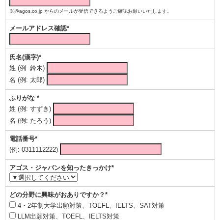
※@agos.co.jp からのメールが受信できるようご確認お願いいたします。
メールアドレス確認*
氏名(漢字)*
姓 (例: 鈴木)
名 (例: 太郎)
ふりがな *
姓 (例: すずき)
名 (例: たろう)
電話番号*
(例: 0311112222)
アゴス・ジャパンを知ったきっかけ*
どの分野に興味がおありですか？*
4・2年制大学出願対策、TOEFL、IELTS、SAT対策
LLM出願対策、TOEFL、IELTS対策