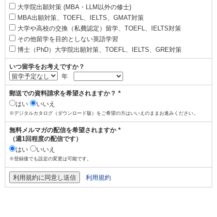
大学院出願対策 (MBA・LLM以外の修士)
MBA出願対策、TOEFL、IELTS、GMAT対策
大学や高校の交換（私費認定）留学、TOEFL、IELTS対策
その他留学を目的としない英語学習
博士（PhD）大学院出願対策、TOEFL、IELTS、GRE対策
いつ留学をお考えですか？
年
郵送での資料請求を希望されますか？ *
はい
いいえ
※デジタルカタログ（ダウンロード版）をご希望の方はいいえのままお進みください。
無料メルマガの配信を希望されますか *
（週1回程度の配信です）
はい
いいえ
※登録後でも設定の変更は可能です。
利用規約