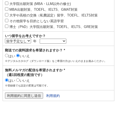
大学院出願対策 (MBA・LLM以外の修士)
MBA出願対策、TOEFL、IELTS、GMAT対策
大学や高校の交換（私費認定）留学、TOEFL、IELTS対策
その他留学を目的としない英語学習
博士（PhD）大学院出願対策、TOEFL、IELTS、GRE対策
いつ留学をお考えですか？
年
郵送での資料請求を希望されますか？ *
はい
いいえ
※デジタルカタログ（ダウンロード版）をご希望の方はいいえのままお進みください。
無料メルマガの配信を希望されますか *
（週1回程度の配信です）
はい
いいえ
※登録後でも設定の変更は可能です。
利用規約