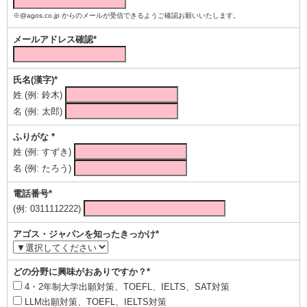
※@agos.co.jp からのメールが受信できるようご確認お願いいたします。
メールアドレス確認*
氏名(漢字)*
姓 (例: 鈴木)
名 (例: 太郎)
ふりがな *
姓 (例: すずき)
名 (例: たろう)
電話番号*
(例: 0311112222)
アゴス・ジャパンを知ったきっかけ*
どの分野に興味がおありですか？*
4・2年制大学出願対策、TOEFL、IELTS、SAT対策
LLM出願対策、TOEFL、IELTS対策