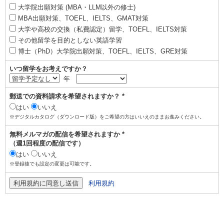
大学院出願対策 (MBA・LLM以外の修士)
MBA出願対策、TOEFL、IELTS、GMAT対策
大学や高校の交換（私費認定）留学、TOEFL、IELTS対策
その他留学を目的としない英語学習
博士（PhD）大学院出願対策、TOEFL、IELTS、GRE対策
いつ留学をお考えですか？
年
郵送での資料請求を希望されますか？ *
はい
いいえ
※デジタルカタログ（ダウンロード版）をご希望の方はいいえのままお進みください。
無料メルマガの配信を希望されますか *
（週1回程度の配信です）
はい
いいえ
※登録後でも設定の変更は可能です。
利用規約