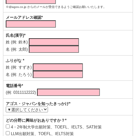
※@agos.co.jp からのメールが受信できるようご確認お願いいたします。
メールアドレス確認*
氏名(漢字)*
姓 (例: 鈴木)
名 (例: 太郎)
ふりがな *
姓 (例: すずき)
名 (例: たろう)
電話番号*
(例: 0311112222)
アゴス・ジャパンを知ったきっかけ*
どの分野に興味がおありですか？*
4・2年制大学出願対策、TOEFL、IELTS、SAT対策
LLM出願対策、TOEFL、IELTS対策