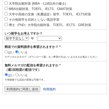
大学院出願対策 (MBA・LLM以外の修士)
MBA出願対策、TOEFL、IELTS、GMAT対策
大学や高校の交換（私費認定）留学、TOEFL、IELTS対策
その他留学を目的としない英語学習
博士（PhD）大学院出願対策、TOEFL、IELTS、GRE対策
いつ留学をお考えですか？
年
郵送での資料請求を希望されますか？ *
はい
いいえ
※デジタルカタログ（ダウンロード版）をご希望の方はいいえのままお進みください。
無料メルマガの配信を希望されますか *
（週1回程度の配信です）
はい
いいえ
※登録後でも設定の変更は可能です。
利用規約