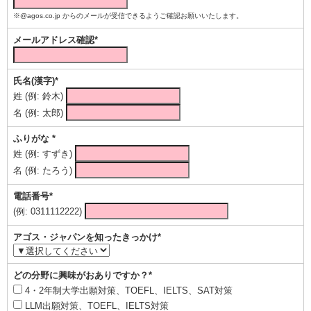
※@agos.co.jp からのメールが受信できるようご確認お願いいたします。
メールアドレス確認*
氏名(漢字)*
姓 (例: 鈴木)
名 (例: 太郎)
ふりがな *
姓 (例: すずき)
名 (例: たろう)
電話番号*
(例: 0311112222)
アゴス・ジャパンを知ったきっかけ*
どの分野に興味がおありですか？*
4・2年制大学出願対策、TOEFL、IELTS、SAT対策
LLM出願対策、TOEFL、IELTS対策