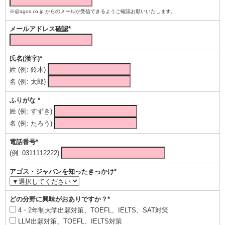
※@agos.co.jp からのメールが受信できるようご確認お願いいたします。
メールアドレス確認*
氏名(漢字)*
姓 (例: 鈴木)
名 (例: 太郎)
ふりがな *
姓 (例: すずき)
名 (例: たろう)
電話番号*
(例: 0311112222)
アゴス・ジャパンを知ったきっかけ*
どの分野に興味がおありですか？*
4・2年制大学出願対策、TOEFL、IELTS、SAT対策
LLM出願対策、TOEFL、IELTS対策