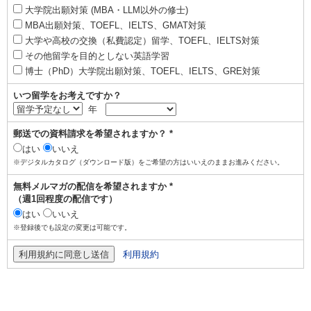
大学院出願対策 (MBA・LLM以外の修士)
MBA出願対策、TOEFL、IELTS、GMAT対策
大学や高校の交換（私費認定）留学、TOEFL、IELTS対策
その他留学を目的としない英語学習
博士（PhD）大学院出願対策、TOEFL、IELTS、GRE対策
いつ留学をお考えですか？
年
郵送での資料請求を希望されますか？ *
はい
いいえ
※デジタルカタログ（ダウンロード版）をご希望の方はいいえのままお進みください。
無料メルマガの配信を希望されますか *
（週1回程度の配信です）
はい
いいえ
※登録後でも設定の変更は可能です。
利用規約