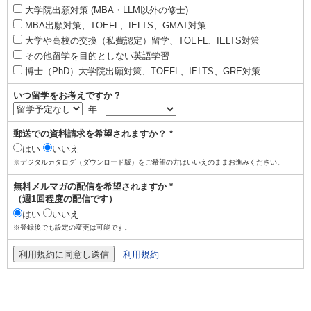
大学院出願対策 (MBA・LLM以外の修士)
MBA出願対策、TOEFL、IELTS、GMAT対策
大学や高校の交換（私費認定）留学、TOEFL、IELTS対策
その他留学を目的としない英語学習
博士（PhD）大学院出願対策、TOEFL、IELTS、GRE対策
いつ留学をお考えですか？
年
郵送での資料請求を希望されますか？ *
はい
いいえ
※デジタルカタログ（ダウンロード版）をご希望の方はいいえのままお進みください。
無料メルマガの配信を希望されますか *
（週1回程度の配信です）
はい
いいえ
※登録後でも設定の変更は可能です。
利用規約