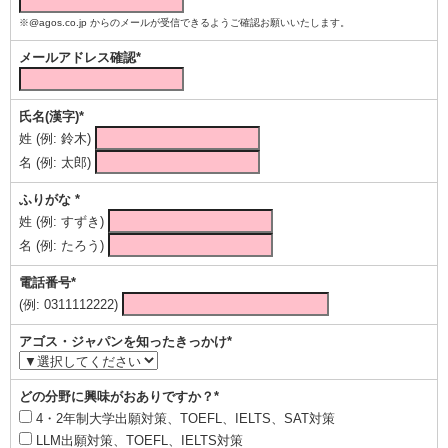
※@agos.co.jp からのメールが受信できるようご確認お願いいたします。
メールアドレス確認*
氏名(漢字)*
姓 (例: 鈴木)
名 (例: 太郎)
ふりがな *
姓 (例: すずき)
名 (例: たろう)
電話番号*
(例: 0311112222)
アゴス・ジャパンを知ったきっかけ*
どの分野に興味がおありですか？*
4・2年制大学出願対策、TOEFL、IELTS、SAT対策
LLM出願対策、TOEFL、IELTS対策