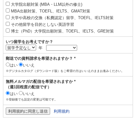
大学院出願対策 (MBA・LLM以外の修士)
MBA出願対策、TOEFL、IELTS、GMAT対策
大学や高校の交換（私費認定）留学、TOEFL、IELTS対策
その他留学を目的としない英語学習
博士（PhD）大学院出願対策、TOEFL、IELTS、GRE対策
いつ留学をお考えですか？
年
郵送での資料請求を希望されますか？ *
はい
いいえ
※デジタルカタログ（ダウンロード版）をご希望の方はいいえのままお進みください。
無料メルマガの配信を希望されますか *
（週1回程度の配信です）
はい
いいえ
※登録後でも設定の変更は可能です。
利用規約