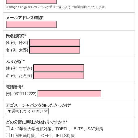
※@agos.co.jp からのメールが受信できるようご確認お願いいたします。
メールアドレス確認*
氏名(漢字)*
姓 (例: 鈴木)
名 (例: 太郎)
ふりがな *
姓 (例: すずき)
名 (例: たろう)
電話番号*
(例: 0311112222)
アゴス・ジャパンを知ったきっかけ*
どの分野に興味がおありですか？*
4・2年制大学出願対策、TOEFL、IELTS、SAT対策
LLM出願対策、TOEFL、IELTS対策