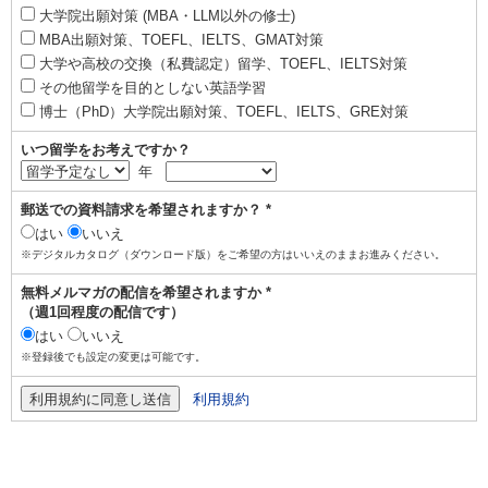
大学院出願対策 (MBA・LLM以外の修士)
MBA出願対策、TOEFL、IELTS、GMAT対策
大学や高校の交換（私費認定）留学、TOEFL、IELTS対策
その他留学を目的としない英語学習
博士（PhD）大学院出願対策、TOEFL、IELTS、GRE対策
いつ留学をお考えですか？
年
郵送での資料請求を希望されますか？ *
はい
いいえ
※デジタルカタログ（ダウンロード版）をご希望の方はいいえのままお進みください。
無料メルマガの配信を希望されますか *
（週1回程度の配信です）
はい
いいえ
※登録後でも設定の変更は可能です。
利用規約