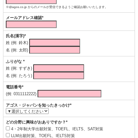
※@agos.co.jp からのメールが受信できるようご確認お願いいたします。
メールアドレス確認*
氏名(漢字)*
姓 (例: 鈴木)
名 (例: 太郎)
ふりがな *
姓 (例: すずき)
名 (例: たろう)
電話番号*
(例: 0311112222)
アゴス・ジャパンを知ったきっかけ*
どの分野に興味がおありですか？*
4・2年制大学出願対策、TOEFL、IELTS、SAT対策
LLM出願対策、TOEFL、IELTS対策