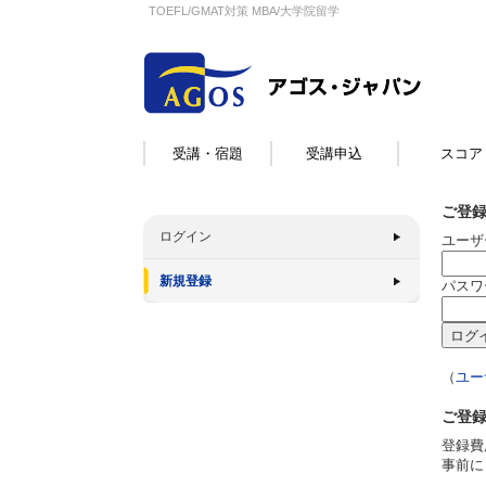
TOEFL/GMAT対策 MBA/大学院留学
受講・宿題
受講申込
スコア
ご登
ログイン
ユーザ
新規登録
パスワ
（
ユー
ご登
登録費
事前に