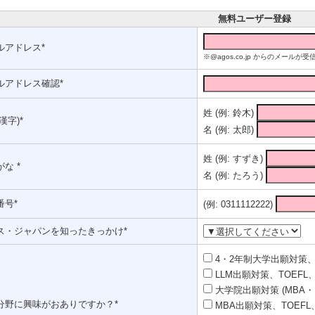
無料ユーザー登録
ルアドレス*
※@agos.co.jp からのメー
ルアドレス確認*
姓 (例: 鈴木)
漢字)*
名 (例: 太郎)
姓 (例: すずき)
な *
名 (例: たろう)
番号*
(例: 0311112222)
ス・ジャパンを知ったきっかけ*
4・2年制大学出願対策、T
LLM出願対策、TOEFL、
大学院出願対策 (MBA・
分野に興味がおありですか？*
MBA出願対策、TOEFL、