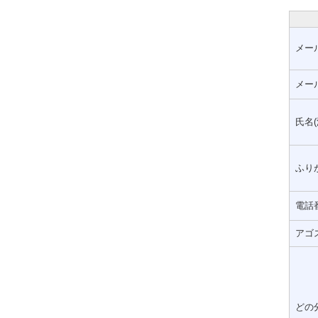
メー
メー
氏名(
ふりが
電話
アゴ
どの