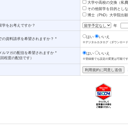
大学や高校の交換（私費認
その他留学を目的としな
博士（PhD）大学院出願対
留学をお考えですか？
年
はい
いいえ
での資料請求を希望されますか？ *
※デジタルカタログ（ダウンロー
メルマガの配信を希望されますか *
はい
いいえ
1回程度の配信です）
※登録後でも設定の変更は可能で