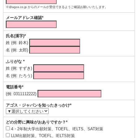
※@agos.co.jp からのメールが受信できるようご確認お願いいたします。
メールアドレス確認*
氏名(漢字)*
姓 (例: 鈴木)
名 (例: 太郎)
ふりがな *
姓 (例: すずき)
名 (例: たろう)
電話番号*
(例: 0311112222)
アゴス・ジャパンを知ったきっかけ*
どの分野に興味がおありですか？*
4・2年制大学出願対策、TOEFL、IELTS、SAT対策
LLM出願対策、TOEFL、IELTS対策