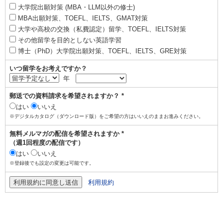
大学院出願対策 (MBA・LLM以外の修士)
MBA出願対策、TOEFL、IELTS、GMAT対策
大学や高校の交換（私費認定）留学、TOEFL、IELTS対策
その他留学を目的としない英語学習
博士（PhD）大学院出願対策、TOEFL、IELTS、GRE対策
いつ留学をお考えですか？
年
郵送での資料請求を希望されますか？ *
はい
いいえ
※デジタルカタログ（ダウンロード版）をご希望の方はいいえのままお進みください。
無料メルマガの配信を希望されますか *
（週1回程度の配信です）
はい
いいえ
※登録後でも設定の変更は可能です。
利用規約