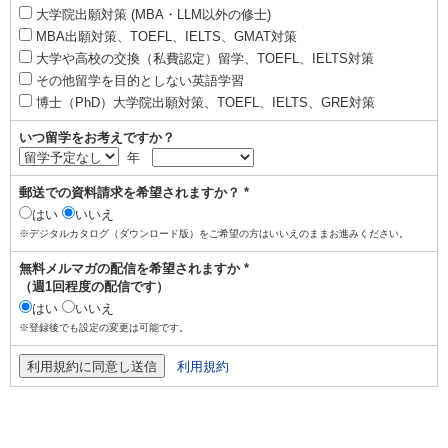
大学院出願対策 (MBA・LLM以外の修士)
MBA出願対策、TOEFL、IELTS、GMAT対策
大学や高校の交換（私費認定）留学、TOEFL、IELTS対策
その他留学を目的としない英語学習
博士（PhD）大学院出願対策、TOEFL、IELTS、GRE対策
いつ留学をお考えですか？
年
郵送での資料請求を希望されますか？ *
はい
いいえ
※デジタルカタログ（ダウンロード版）をご希望の方はいいえのままお進みください。
無料メルマガの配信を希望されますか *
（週1回程度の配信です）
はい
いいえ
※登録後でも設定の変更は可能です。
利用規約