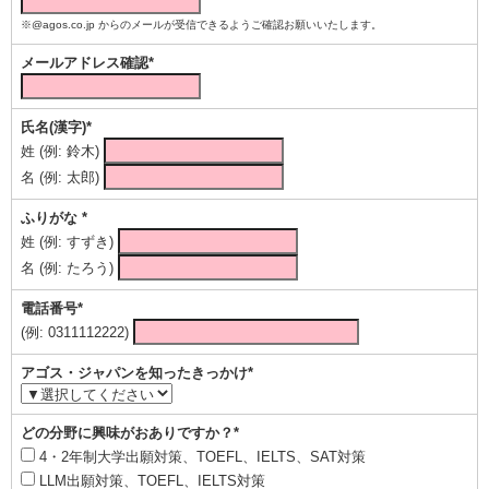
※@agos.co.jp からのメールが受信できるようご確認お願いいたします。
メールアドレス確認*
氏名(漢字)*
姓 (例: 鈴木)
名 (例: 太郎)
ふりがな *
姓 (例: すずき)
名 (例: たろう)
電話番号*
(例: 0311112222)
アゴス・ジャパンを知ったきっかけ*
どの分野に興味がおありですか？*
4・2年制大学出願対策、TOEFL、IELTS、SAT対策
LLM出願対策、TOEFL、IELTS対策