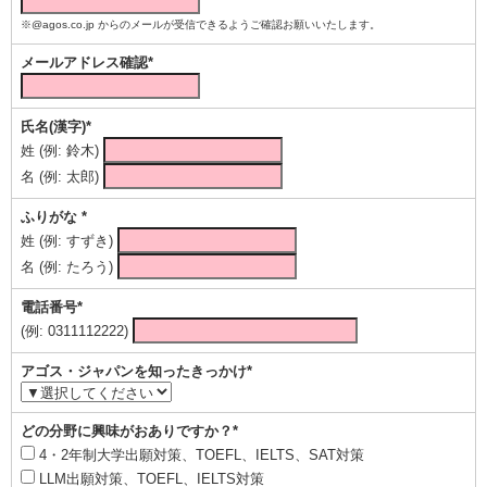
※@agos.co.jp からのメールが受信できるようご確認お願いいたします。
メールアドレス確認*
氏名(漢字)*
姓 (例: 鈴木)
名 (例: 太郎)
ふりがな *
姓 (例: すずき)
名 (例: たろう)
電話番号*
(例: 0311112222)
アゴス・ジャパンを知ったきっかけ*
どの分野に興味がおありですか？*
4・2年制大学出願対策、TOEFL、IELTS、SAT対策
LLM出願対策、TOEFL、IELTS対策