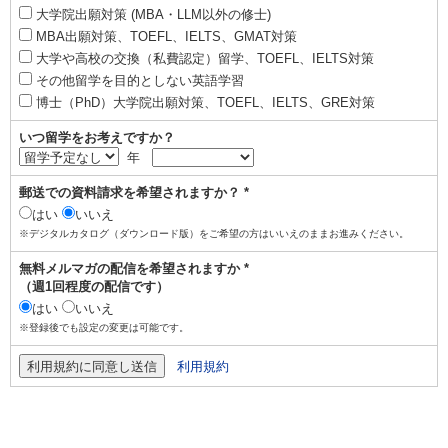
大学院出願対策 (MBA・LLM以外の修士)
MBA出願対策、TOEFL、IELTS、GMAT対策
大学や高校の交換（私費認定）留学、TOEFL、IELTS対策
その他留学を目的としない英語学習
博士（PhD）大学院出願対策、TOEFL、IELTS、GRE対策
いつ留学をお考えですか？
年
郵送での資料請求を希望されますか？ *
はい
いいえ
※デジタルカタログ（ダウンロード版）をご希望の方はいいえのままお進みください。
無料メルマガの配信を希望されますか *
（週1回程度の配信です）
はい
いいえ
※登録後でも設定の変更は可能です。
利用規約