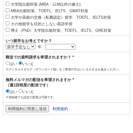
大学院出願対策 (MBA・LLM以外の修士)
MBA出願対策、TOEFL、IELTS、GMAT対策
大学や高校の交換（私費認定）留学、TOEFL、IELTS対策
その他留学を目的としない英語学習
博士（PhD）大学院出願対策、TOEFL、IELTS、GRE対策
いつ留学をお考えですか？
年
郵送での資料請求を希望されますか？ *
はい
いいえ
※デジタルカタログ（ダウンロード版）をご希望の方はいいえのままお進みください。
無料メルマガの配信を希望されますか *
（週1回程度の配信です）
はい
いいえ
※登録後でも設定の変更は可能です。
利用規約