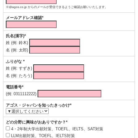
※@agos.co.jp からのメールが受信できるようご確認お願いいたします。
メールアドレス確認*
氏名(漢字)*
姓 (例: 鈴木)
名 (例: 太郎)
ふりがな *
姓 (例: すずき)
名 (例: たろう)
電話番号*
(例: 0311112222)
アゴス・ジャパンを知ったきっかけ*
どの分野に興味がおありですか？*
4・2年制大学出願対策、TOEFL、IELTS、SAT対策
LLM出願対策、TOEFL、IELTS対策