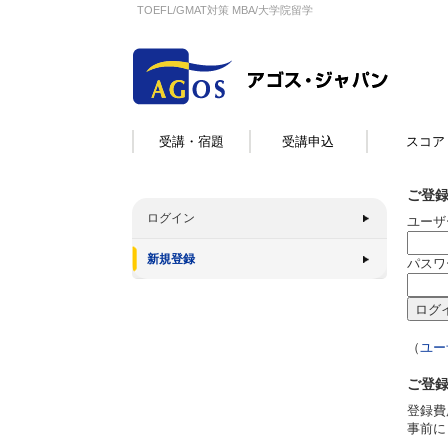
TOEFL/GMAT対策 MBA/大学院留学
受講・宿題
受講申込
スコア
ご登
ログイン
ユーザ
新規登録
パスワ
（
ユー
ご登
登録費
事前に