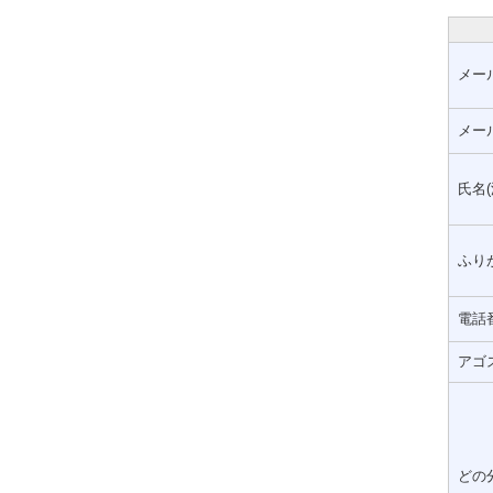
メー
メー
氏名(
ふりが
電話
アゴ
どの