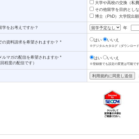
大学や高校の交換（私費認
その他留学を目的としな
博士（PhD）大学院出願対
留学をお考えですか？
年
はい
いいえ
での資料請求を希望されますか？ *
※デジタルカタログ（ダウンロー
メルマガの配信を希望されますか *
はい
いいえ
1回程度の配信です）
※登録後でも設定の変更は可能で