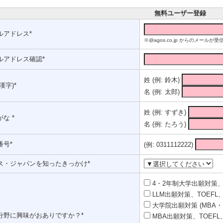
無料ユーザー登録
ルアドレス*
※@agos.co.jp からのメー
ルアドレス確認*
姓 (例: 鈴木)
漢字)*
名 (例: 太郎)
姓 (例: すずき)
な *
名 (例: たろう)
番号*
(例: 0311112222)
ス・ジャパンを知ったきっかけ*
4・2年制大学出願対策、T
LLM出願対策、TOEFL、
大学院出願対策 (MBA・
分野に興味がおありですか？*
MBA出願対策、TOEFL、