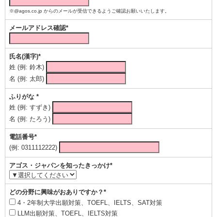
※@agos.co.jp からのメールが受信できるようご確認お願いいたします。
メールアドレス確認*
氏名(漢字)*
姓 (例: 鈴木)
名 (例: 太郎)
ふりがな *
姓 (例: すずき)
名 (例: たろう)
電話番号*
(例: 0311112222)
アゴス・ジャパンを知ったきっかけ*
どの分野に興味がおありですか？*
4・2年制大学出願対策、TOEFL、IELTS、SAT対策
LLM出願対策、TOEFL、IELTS対策