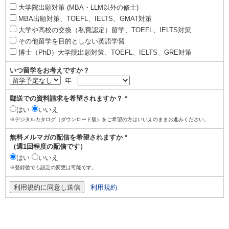
大学院出願対策 (MBA・LLM以外の修士)
MBA出願対策、TOEFL、IELTS、GMAT対策
大学や高校の交換（私費認定）留学、TOEFL、IELTS対策
その他留学を目的としない英語学習
博士（PhD）大学院出願対策、TOEFL、IELTS、GRE対策
いつ留学をお考えですか？
年
郵送での資料請求を希望されますか？ *
はい
いいえ
※デジタルカタログ（ダウンロード版）をご希望の方はいいえのままお進みください。
無料メルマガの配信を希望されますか *
（週1回程度の配信です）
はい
いいえ
※登録後でも設定の変更は可能です。
利用規約