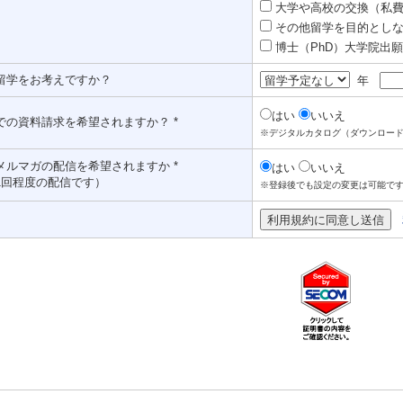
大学や高校の交換（私費認
その他留学を目的としな
博士（PhD）大学院出願対
留学をお考えですか？
年
はい
いいえ
での資料請求を希望されますか？ *
※デジタルカタログ（ダウンロー
メルマガの配信を希望されますか *
はい
いいえ
1回程度の配信です）
※登録後でも設定の変更は可能で