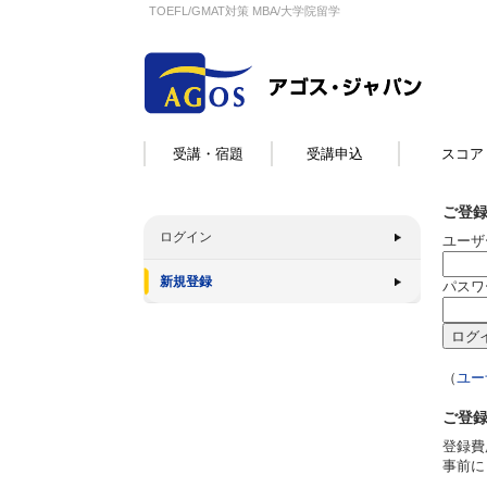
TOEFL/GMAT対策 MBA/大学院留学
受講・宿題
受講申込
スコア
ご登
ログイン
ユーザ
新規登録
パスワ
（
ユー
ご登
登録費
事前に