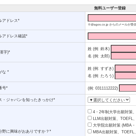
無料ユーザー登録
ルアドレス*
※@agos.co.jp からのメー
ルアドレス確認*
姓 (例: 鈴木)
漢字)*
名 (例: 太郎)
姓 (例: すずき)
な *
名 (例: たろう)
番号*
(例: 0311112222)
ス・ジャパンを知ったきっかけ*
4・2年制大学出願対策、T
LLM出願対策、TOEFL、
大学院出願対策 (MBA・
分野に興味がおありですか？*
MBA出願対策、TOEFL、