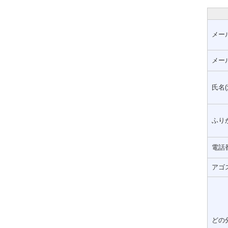
メー
メー
氏名(
ふりが
電話
アゴ
どの