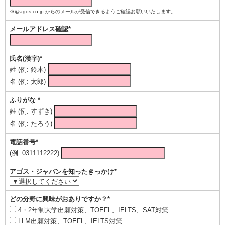
※@agos.co.jp からのメールが受信できるようご確認お願いいたします。
メールアドレス確認*
氏名(漢字)*
姓 (例: 鈴木)
名 (例: 太郎)
ふりがな *
姓 (例: すずき)
名 (例: たろう)
電話番号*
(例: 0311112222)
アゴス・ジャパンを知ったきっかけ*
どの分野に興味がおありですか？*
4・2年制大学出願対策、TOEFL、IELTS、SAT対策
LLM出願対策、TOEFL、IELTS対策