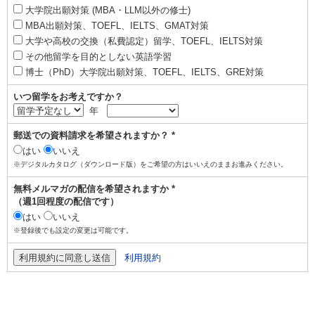
大学院出願対策 (MBA・LLM以外の修士)
MBA出願対策、TOEFL、IELTS、GMAT対策
大学や高校の交換（私費認定）留学、TOEFL、IELTS対策
その他留学を目的としない英語学習
博士（PhD）大学院出願対策、TOEFL、IELTS、GRE対策
いつ留学をお考えですか？
年
郵送での資料請求を希望されますか？ *
はい
いいえ
※デジタルカタログ（ダウンロード版）をご希望の方はいいえのままお進みください。
無料メルマガの配信を希望されますか *
（週1回程度の配信です）
はい
いいえ
※登録後でも設定の変更は可能です。
利用規約