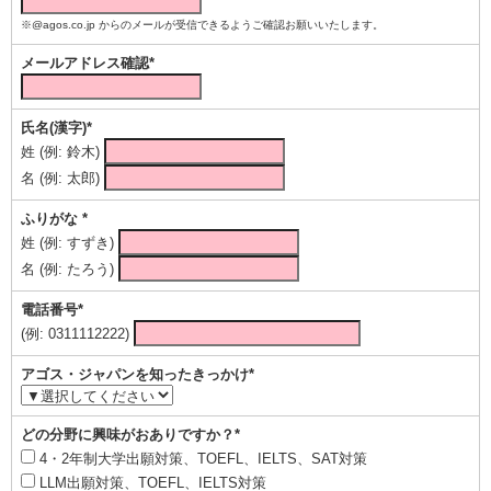
※@agos.co.jp からのメールが受信できるようご確認お願いいたします。
メールアドレス確認*
氏名(漢字)*
姓 (例: 鈴木)
名 (例: 太郎)
ふりがな *
姓 (例: すずき)
名 (例: たろう)
電話番号*
(例: 0311112222)
アゴス・ジャパンを知ったきっかけ*
どの分野に興味がおありですか？*
4・2年制大学出願対策、TOEFL、IELTS、SAT対策
LLM出願対策、TOEFL、IELTS対策