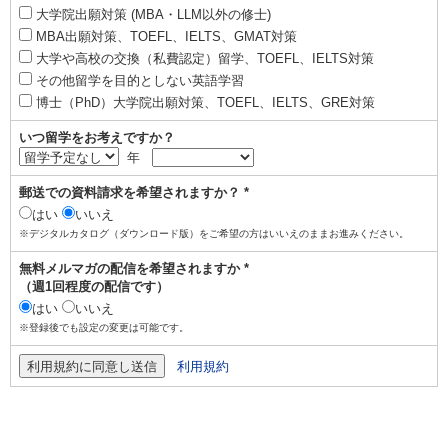
大学院出願対策 (MBA・LLM以外の修士)
MBA出願対策、TOEFL、IELTS、GMAT対策
大学や高校の交換（私費認定）留学、TOEFL、IELTS対策
その他留学を目的としない英語学習
博士（PhD）大学院出願対策、TOEFL、IELTS、GRE対策
いつ留学をお考えですか？
年
郵送での資料請求を希望されますか？ *
はい
いいえ
※デジタルカタログ（ダウンロード版）をご希望の方はいいえのままお進みください。
無料メルマガの配信を希望されますか *
（週1回程度の配信です）
はい
いいえ
※登録後でも設定の変更は可能です。
利用規約