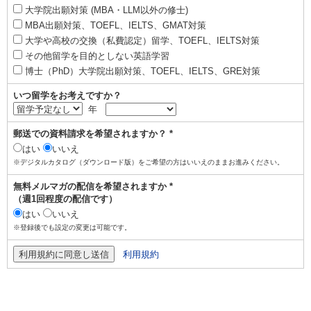
大学院出願対策 (MBA・LLM以外の修士)
MBA出願対策、TOEFL、IELTS、GMAT対策
大学や高校の交換（私費認定）留学、TOEFL、IELTS対策
その他留学を目的としない英語学習
博士（PhD）大学院出願対策、TOEFL、IELTS、GRE対策
いつ留学をお考えですか？
年
郵送での資料請求を希望されますか？ *
はい
いいえ
※デジタルカタログ（ダウンロード版）をご希望の方はいいえのままお進みください。
無料メルマガの配信を希望されますか *
（週1回程度の配信です）
はい
いいえ
※登録後でも設定の変更は可能です。
利用規約