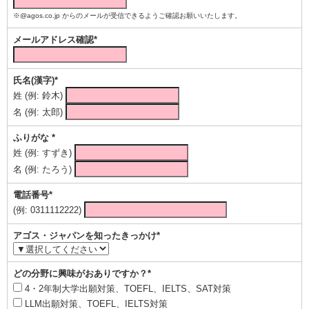
※@agos.co.jp からのメールが受信できるようご確認お願いいたします。
メールアドレス確認*
氏名(漢字)*
姓 (例: 鈴木)
名 (例: 太郎)
ふりがな *
姓 (例: すずき)
名 (例: たろう)
電話番号*
(例: 0311112222)
アゴス・ジャパンを知ったきっかけ*
どの分野に興味がおありですか？*
4・2年制大学出願対策、TOEFL、IELTS、SAT対策
LLM出願対策、TOEFL、IELTS対策