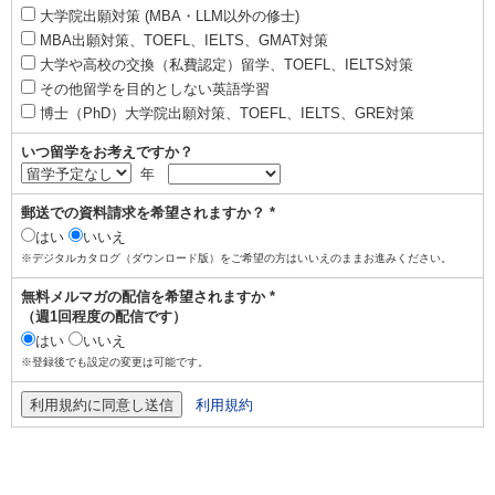
大学院出願対策 (MBA・LLM以外の修士)
MBA出願対策、TOEFL、IELTS、GMAT対策
大学や高校の交換（私費認定）留学、TOEFL、IELTS対策
その他留学を目的としない英語学習
博士（PhD）大学院出願対策、TOEFL、IELTS、GRE対策
いつ留学をお考えですか？
年
郵送での資料請求を希望されますか？ *
はい
いいえ
※デジタルカタログ（ダウンロード版）をご希望の方はいいえのままお進みください。
無料メルマガの配信を希望されますか *
（週1回程度の配信です）
はい
いいえ
※登録後でも設定の変更は可能です。
利用規約