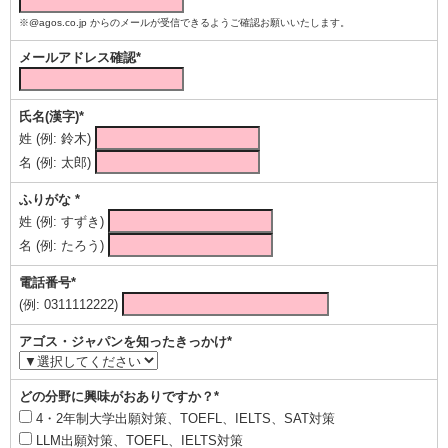
※@agos.co.jp からのメールが受信できるようご確認お願いいたします。
メールアドレス確認*
氏名(漢字)*
姓 (例: 鈴木)
名 (例: 太郎)
ふりがな *
姓 (例: すずき)
名 (例: たろう)
電話番号*
(例: 0311112222)
アゴス・ジャパンを知ったきっかけ*
どの分野に興味がおありですか？*
4・2年制大学出願対策、TOEFL、IELTS、SAT対策
LLM出願対策、TOEFL、IELTS対策