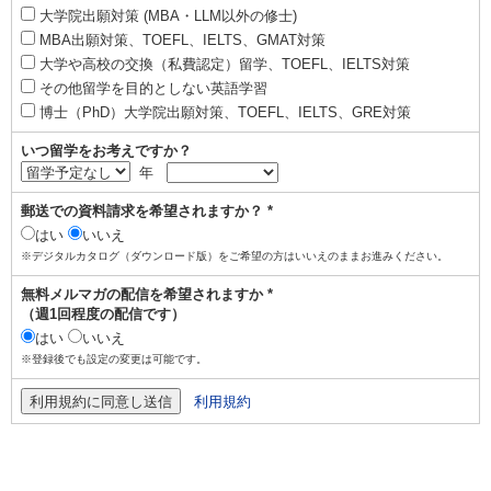
大学院出願対策 (MBA・LLM以外の修士)
MBA出願対策、TOEFL、IELTS、GMAT対策
大学や高校の交換（私費認定）留学、TOEFL、IELTS対策
その他留学を目的としない英語学習
博士（PhD）大学院出願対策、TOEFL、IELTS、GRE対策
いつ留学をお考えですか？
年
郵送での資料請求を希望されますか？ *
はい
いいえ
※デジタルカタログ（ダウンロード版）をご希望の方はいいえのままお進みください。
無料メルマガの配信を希望されますか *
（週1回程度の配信です）
はい
いいえ
※登録後でも設定の変更は可能です。
利用規約