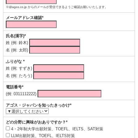
※@agos.co.jp からのメールが受信できるようご確認お願いいたします。
メールアドレス確認*
氏名(漢字)*
姓 (例: 鈴木)
名 (例: 太郎)
ふりがな *
姓 (例: すずき)
名 (例: たろう)
電話番号*
(例: 0311112222)
アゴス・ジャパンを知ったきっかけ*
どの分野に興味がおありですか？*
4・2年制大学出願対策、TOEFL、IELTS、SAT対策
LLM出願対策、TOEFL、IELTS対策