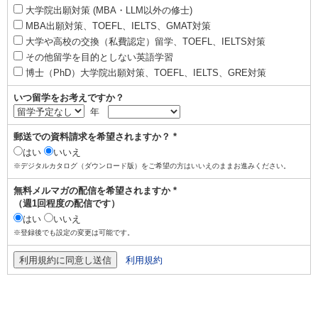
大学院出願対策 (MBA・LLM以外の修士)
MBA出願対策、TOEFL、IELTS、GMAT対策
大学や高校の交換（私費認定）留学、TOEFL、IELTS対策
その他留学を目的としない英語学習
博士（PhD）大学院出願対策、TOEFL、IELTS、GRE対策
いつ留学をお考えですか？
年
郵送での資料請求を希望されますか？ *
はい
いいえ
※デジタルカタログ（ダウンロード版）をご希望の方はいいえのままお進みください。
無料メルマガの配信を希望されますか *
（週1回程度の配信です）
はい
いいえ
※登録後でも設定の変更は可能です。
利用規約