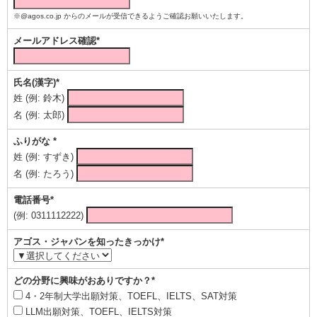
※@agos.co.jp からのメールが受信できるようご確認お願いいたします。
メールアドレス確認*
氏名(漢字)*
姓 (例: 鈴木)
名 (例: 太郎)
ふりがな *
姓 (例: すずき)
名 (例: たろう)
電話番号*
(例: 0311112222)
アゴス・ジャパンを知ったきっかけ*
どの分野に興味がおありですか？*
4・2年制大学出願対策、TOEFL、IELTS、SAT対策
LLM出願対策、TOEFL、IELTS対策