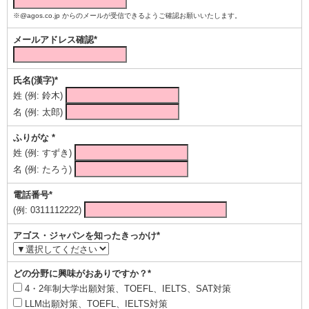
※@agos.co.jp からのメールが受信できるようご確認お願いいたします。
メールアドレス確認*
氏名(漢字)*
姓 (例: 鈴木)
名 (例: 太郎)
ふりがな *
姓 (例: すずき)
名 (例: たろう)
電話番号*
(例: 0311112222)
アゴス・ジャパンを知ったきっかけ*
どの分野に興味がおありですか？*
4・2年制大学出願対策、TOEFL、IELTS、SAT対策
LLM出願対策、TOEFL、IELTS対策