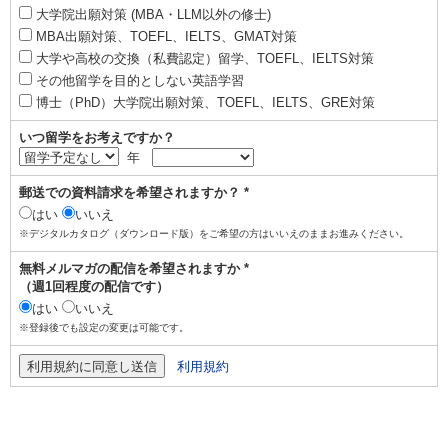
大学院出願対策 (MBA・LLM以外の修士)
MBA出願対策、TOEFL、IELTS、GMAT対策
大学や高校の交換（私費認定）留学、TOEFL、IELTS対策
その他留学を目的としない英語学習
博士（PhD）大学院出願対策、TOEFL、IELTS、GRE対策
いつ留学をお考えですか？
年
郵送での資料請求を希望されますか？ *
はい
いいえ
※デジタルカタログ（ダウンロード版）をご希望の方はいいえのままお進みください。
無料メルマガの配信を希望されますか *
（週1回程度の配信です）
はい
いいえ
※登録後でも設定の変更は可能です。
利用規約