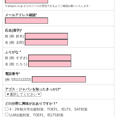
※@agos.co.jp からのメールが受信できるようご確認お願いいたします。
メールアドレス確認*
氏名(漢字)*
姓 (例: 鈴木)
名 (例: 太郎)
ふりがな *
姓 (例: すずき)
名 (例: たろう)
電話番号*
(例: 0311112222)
アゴス・ジャパンを知ったきっかけ*
どの分野に興味がおありですか？*
4・2年制大学出願対策、TOEFL、IELTS、SAT対策
LLM出願対策、TOEFL、IELTS対策