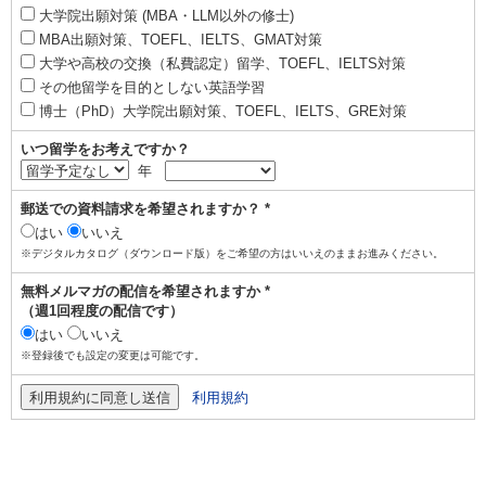
大学院出願対策 (MBA・LLM以外の修士)
MBA出願対策、TOEFL、IELTS、GMAT対策
大学や高校の交換（私費認定）留学、TOEFL、IELTS対策
その他留学を目的としない英語学習
博士（PhD）大学院出願対策、TOEFL、IELTS、GRE対策
いつ留学をお考えですか？
年
郵送での資料請求を希望されますか？ *
はい
いいえ
※デジタルカタログ（ダウンロード版）をご希望の方はいいえのままお進みください。
無料メルマガの配信を希望されますか *
（週1回程度の配信です）
はい
いいえ
※登録後でも設定の変更は可能です。
利用規約