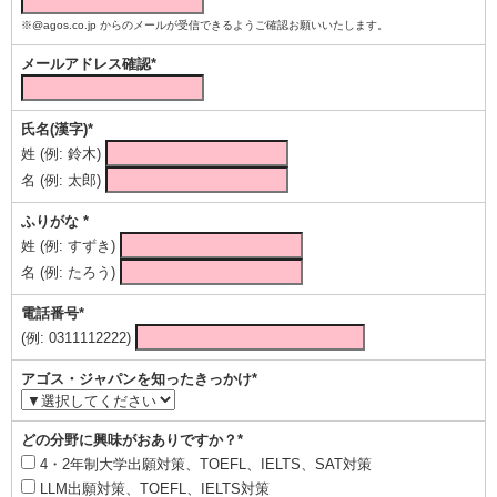
※@agos.co.jp からのメールが受信できるようご確認お願いいたします。
メールアドレス確認*
氏名(漢字)*
姓 (例: 鈴木)
名 (例: 太郎)
ふりがな *
姓 (例: すずき)
名 (例: たろう)
電話番号*
(例: 0311112222)
アゴス・ジャパンを知ったきっかけ*
どの分野に興味がおありですか？*
4・2年制大学出願対策、TOEFL、IELTS、SAT対策
LLM出願対策、TOEFL、IELTS対策