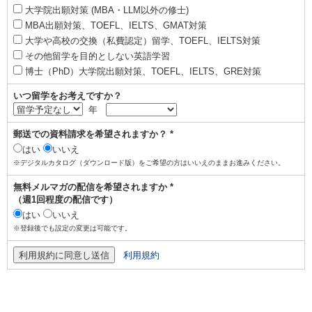
大学院出願対策 (MBA・LLM以外の修士)
MBA出願対策、TOEFL、IELTS、GMAT対策
大学や高校の交換（私費認定）留学、TOEFL、IELTS対策
その他留学を目的としない英語学習
博士（PhD）大学院出願対策、TOEFL、IELTS、GRE対策
いつ留学をお考えですか？
年
郵送での資料請求を希望されますか？ *
はい
いいえ
※デジタルカタログ（ダウンロード版）をご希望の方はいいえのままお進みください。
無料メルマガの配信を希望されますか *
（週1回程度の配信です）
はい
いいえ
※登録後でも設定の変更は可能です。
利用規約