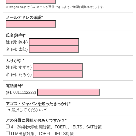
※@agos.co.jp からのメールが受信できるようご確認お願いいたします。
メールアドレス確認*
氏名(漢字)*
姓 (例: 鈴木)
名 (例: 太郎)
ふりがな *
姓 (例: すずき)
名 (例: たろう)
電話番号*
(例: 0311112222)
アゴス・ジャパンを知ったきっかけ*
どの分野に興味がおありですか？*
4・2年制大学出願対策、TOEFL、IELTS、SAT対策
LLM出願対策、TOEFL、IELTS対策