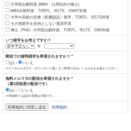
大学院出願対策 (MBA・LLM以外の修士)
MBA出願対策、TOEFL、IELTS、GMAT対策
大学や高校の交換（私費認定）留学、TOEFL、IELTS対策
その他留学を目的としない英語学習
博士（PhD）大学院出願対策、TOEFL、IELTS、GRE対策
いつ留学をお考えですか？
年
郵送での資料請求を希望されますか？ *
はい
いいえ
※デジタルカタログ（ダウンロード版）をご希望の方はいいえのままお進みください。
無料メルマガの配信を希望されますか *
（週1回程度の配信です）
はい
いいえ
※登録後でも設定の変更は可能です。
利用規約