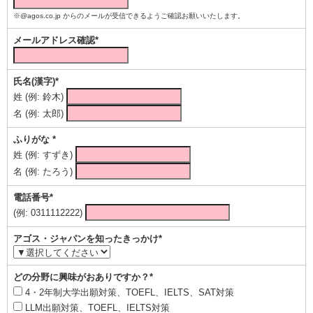
※@agos.co.jp からのメールが受信できるようご確認お願いいたします。
メールアドレス確認*
氏名(漢字)*
姓 (例: 鈴木)
名 (例: 太郎)
ふりがな *
姓 (例: すずき)
名 (例: たろう)
電話番号*
(例: 0311112222)
アゴス・ジャパンを知ったきっかけ*
どの分野に興味がおありですか？*
4・2年制大学出願対策、TOEFL、IELTS、SAT対策
LLM出願対策、TOEFL、IELTS対策