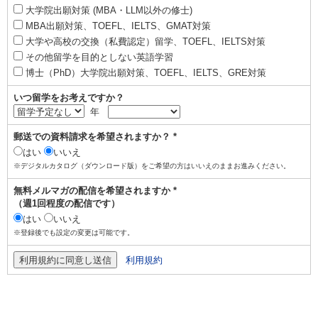
大学院出願対策 (MBA・LLM以外の修士)
MBA出願対策、TOEFL、IELTS、GMAT対策
大学や高校の交換（私費認定）留学、TOEFL、IELTS対策
その他留学を目的としない英語学習
博士（PhD）大学院出願対策、TOEFL、IELTS、GRE対策
いつ留学をお考えですか？
年
郵送での資料請求を希望されますか？ *
はい
いいえ
※デジタルカタログ（ダウンロード版）をご希望の方はいいえのままお進みください。
無料メルマガの配信を希望されますか *
（週1回程度の配信です）
はい
いいえ
※登録後でも設定の変更は可能です。
利用規約