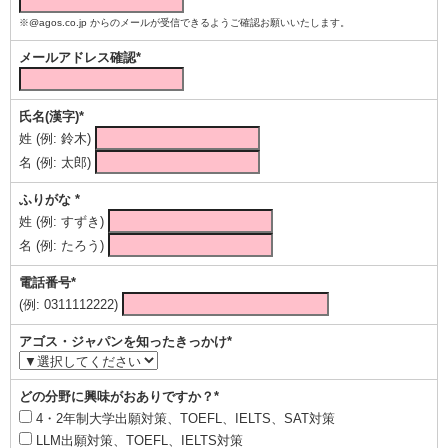
※@agos.co.jp からのメールが受信できるようご確認お願いいたします。
メールアドレス確認*
氏名(漢字)*
姓 (例: 鈴木)
名 (例: 太郎)
ふりがな *
姓 (例: すずき)
名 (例: たろう)
電話番号*
(例: 0311112222)
アゴス・ジャパンを知ったきっかけ*
どの分野に興味がおありですか？*
4・2年制大学出願対策、TOEFL、IELTS、SAT対策
LLM出願対策、TOEFL、IELTS対策