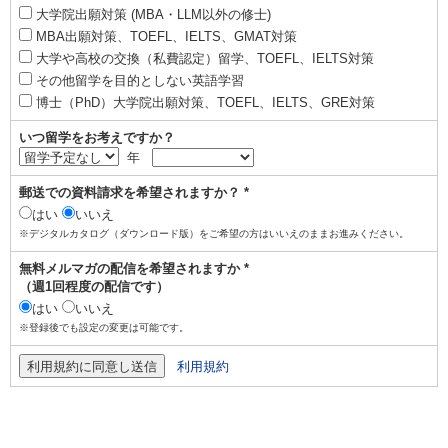
大学院出願対策 (MBA・LLM以外の修士)
MBA出願対策、TOEFL、IELTS、GMAT対策
大学や高校の交換（私費認定）留学、TOEFL、IELTS対策
その他留学を目的としない英語学習
博士（PhD）大学院出願対策、TOEFL、IELTS、GRE対策
いつ留学をお考えですか？
年
郵送での資料請求を希望されますか？ *
はい
いいえ
※デジタルカタログ（ダウンロード版）をご希望の方はいいえのままお進みください。
無料メルマガの配信を希望されますか *
（週1回程度の配信です）
はい
いいえ
※登録後でも設定の変更は可能です。
利用規約