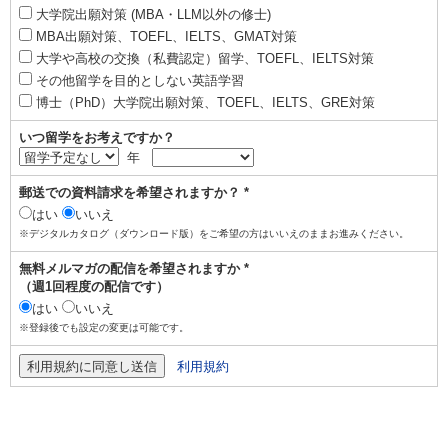
大学院出願対策 (MBA・LLM以外の修士)
MBA出願対策、TOEFL、IELTS、GMAT対策
大学や高校の交換（私費認定）留学、TOEFL、IELTS対策
その他留学を目的としない英語学習
博士（PhD）大学院出願対策、TOEFL、IELTS、GRE対策
いつ留学をお考えですか？
年
郵送での資料請求を希望されますか？ *
はい
いいえ
※デジタルカタログ（ダウンロード版）をご希望の方はいいえのままお進みください。
無料メルマガの配信を希望されますか *
（週1回程度の配信です）
はい
いいえ
※登録後でも設定の変更は可能です。
利用規約