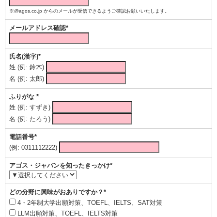
※@agos.co.jp からのメールが受信できるようご確認お願いいたします。
メールアドレス確認*
氏名(漢字)*
姓 (例: 鈴木)
名 (例: 太郎)
ふりがな *
姓 (例: すずき)
名 (例: たろう)
電話番号*
(例: 0311112222)
アゴス・ジャパンを知ったきっかけ*
どの分野に興味がおありですか？*
4・2年制大学出願対策、TOEFL、IELTS、SAT対策
LLM出願対策、TOEFL、IELTS対策