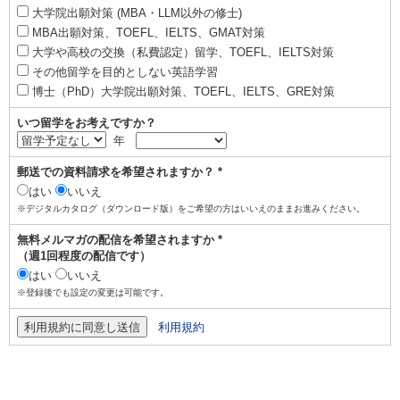
大学院出願対策 (MBA・LLM以外の修士)
MBA出願対策、TOEFL、IELTS、GMAT対策
大学や高校の交換（私費認定）留学、TOEFL、IELTS対策
その他留学を目的としない英語学習
博士（PhD）大学院出願対策、TOEFL、IELTS、GRE対策
いつ留学をお考えですか？
年
郵送での資料請求を希望されますか？ *
はい
いいえ
※デジタルカタログ（ダウンロード版）をご希望の方はいいえのままお進みください。
無料メルマガの配信を希望されますか *
（週1回程度の配信です）
はい
いいえ
※登録後でも設定の変更は可能です。
利用規約