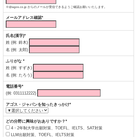
※@agos.co.jp からのメールが受信できるようご確認お願いいたします。
メールアドレス確認*
氏名(漢字)*
姓 (例: 鈴木)
名 (例: 太郎)
ふりがな *
姓 (例: すずき)
名 (例: たろう)
電話番号*
(例: 0311112222)
アゴス・ジャパンを知ったきっかけ*
どの分野に興味がおありですか？*
4・2年制大学出願対策、TOEFL、IELTS、SAT対策
LLM出願対策、TOEFL、IELTS対策