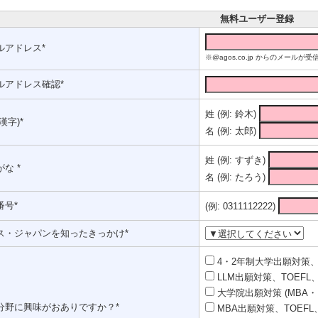
無料ユーザー登録
ルアドレス*
※@agos.co.jp からのメー
ルアドレス確認*
姓 (例: 鈴木)
漢字)*
名 (例: 太郎)
姓 (例: すずき)
な *
名 (例: たろう)
番号*
(例: 0311112222)
ス・ジャパンを知ったきっかけ*
4・2年制大学出願対策、T
LLM出願対策、TOEFL、
大学院出願対策 (MBA・
分野に興味がおありですか？*
MBA出願対策、TOEFL、