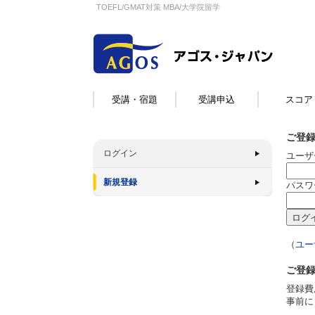
TOEFL/GMAT対策 MBA/大学院留学
受講・宿題
受講申込
スコア
ご登
ログイン
ユーザ
新規登録
パスワ
（
ユー
ご登
登録費
事前に