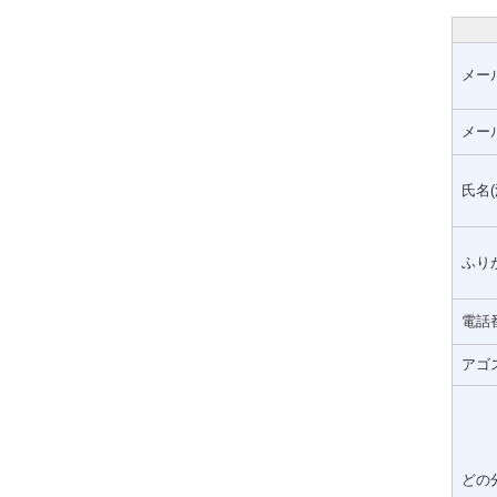
メー
メー
氏名(
ふりが
電話
アゴ
どの