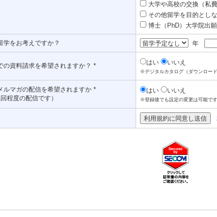
大学や高校の交換（私費認
その他留学を目的としな
博士（PhD）大学院出願対
留学をお考えですか？
年
はい
いいえ
での資料請求を希望されますか？ *
※デジタルカタログ（ダウンロー
メルマガの配信を希望されますか *
はい
いいえ
1回程度の配信です）
※登録後でも設定の変更は可能で