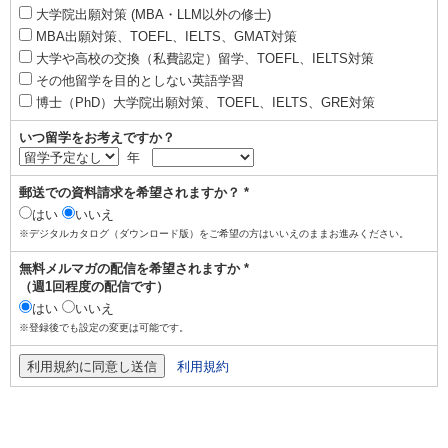
大学院出願対策 (MBA・LLM以外の修士)
MBA出願対策、TOEFL、IELTS、GMAT対策
大学や高校の交換（私費認定）留学、TOEFL、IELTS対策
その他留学を目的としない英語学習
博士（PhD）大学院出願対策、TOEFL、IELTS、GRE対策
いつ留学をお考えですか？
年
郵送での資料請求を希望されますか？ *
はい
いいえ
※デジタルカタログ（ダウンロード版）をご希望の方はいいえのままお進みください。
無料メルマガの配信を希望されますか *
（週1回程度の配信です）
はい
いいえ
※登録後でも設定の変更は可能です。
利用規約