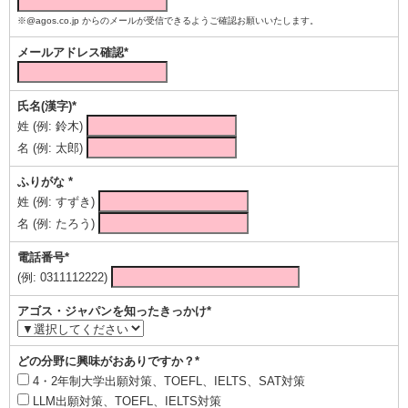
※@agos.co.jp からのメールが受信できるようご確認お願いいたします。
メールアドレス確認*
氏名(漢字)*
姓 (例: 鈴木)
名 (例: 太郎)
ふりがな *
姓 (例: すずき)
名 (例: たろう)
電話番号*
(例: 0311112222)
アゴス・ジャパンを知ったきっかけ*
どの分野に興味がおありですか？*
4・2年制大学出願対策、TOEFL、IELTS、SAT対策
LLM出願対策、TOEFL、IELTS対策