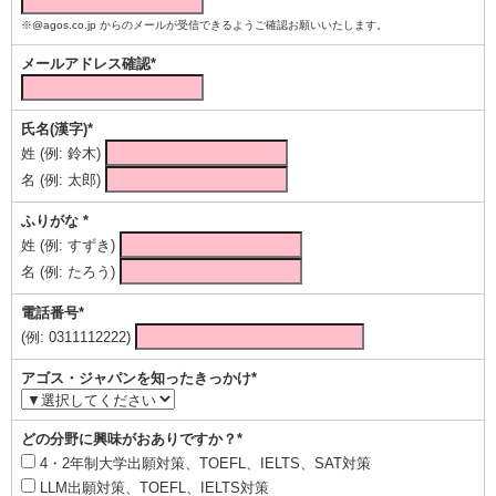
※@agos.co.jp からのメールが受信できるようご確認お願いいたします。
メールアドレス確認*
氏名(漢字)*
姓 (例: 鈴木)
名 (例: 太郎)
ふりがな *
姓 (例: すずき)
名 (例: たろう)
電話番号*
(例: 0311112222)
アゴス・ジャパンを知ったきっかけ*
どの分野に興味がおありですか？*
4・2年制大学出願対策、TOEFL、IELTS、SAT対策
LLM出願対策、TOEFL、IELTS対策