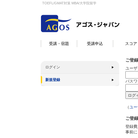
TOEFL/GMAT対策 MBA/大学院留学
受講・宿題
受講申込
スコア
ご登
ログイン
ユーザ
新規登録
パスワ
（
ユー
ご登
登録費
事前に