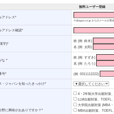
無料ユーザー登録
ルアドレス*
※@agos.co.jp からのメー
ルアドレス確認*
姓 (例: 鈴木)
漢字)*
名 (例: 太郎)
姓 (例: すずき)
な *
名 (例: たろう)
番号*
(例: 0311112222)
ス・ジャパンを知ったきっかけ*
4・2年制大学出願対策、T
LLM出願対策、TOEFL、
大学院出願対策 (MBA・
分野に興味がおありですか？*
MBA出願対策、TOEFL、