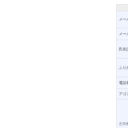
メー
メー
氏名(
ふりが
電話
アゴ
どの