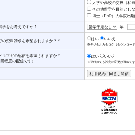
大学や高校の交換（私費認
その他留学を目的としな
博士（PhD）大学院出願対
留学をお考えですか？
年
はい
いいえ
での資料請求を希望されますか？ *
※デジタルカタログ（ダウンロー
メルマガの配信を希望されますか *
はい
いいえ
1回程度の配信です）
※登録後でも設定の変更は可能で