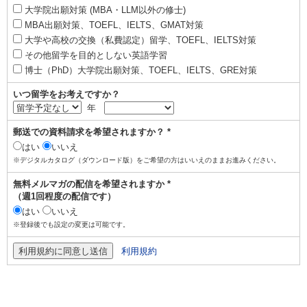
大学院出願対策 (MBA・LLM以外の修士)
MBA出願対策、TOEFL、IELTS、GMAT対策
大学や高校の交換（私費認定）留学、TOEFL、IELTS対策
その他留学を目的としない英語学習
博士（PhD）大学院出願対策、TOEFL、IELTS、GRE対策
いつ留学をお考えですか？
年
郵送での資料請求を希望されますか？ *
はい
いいえ
※デジタルカタログ（ダウンロード版）をご希望の方はいいえのままお進みください。
無料メルマガの配信を希望されますか *
（週1回程度の配信です）
はい
いいえ
※登録後でも設定の変更は可能です。
利用規約