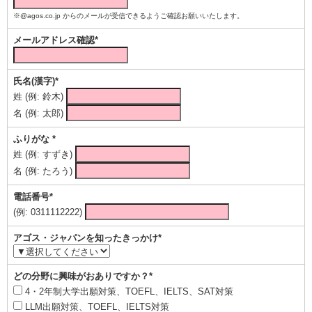
※@agos.co.jp からのメールが受信できるようご確認お願いいたします。
メールアドレス確認*
氏名(漢字)*
姓 (例: 鈴木)
名 (例: 太郎)
ふりがな *
姓 (例: すずき)
名 (例: たろう)
電話番号*
(例: 0311112222)
アゴス・ジャパンを知ったきっかけ*
どの分野に興味がおありですか？*
4・2年制大学出願対策、TOEFL、IELTS、SAT対策
LLM出願対策、TOEFL、IELTS対策