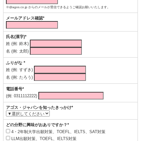
※@agos.co.jp からのメールが受信できるようご確認お願いいたします。
メールアドレス確認*
氏名(漢字)*
姓 (例: 鈴木)
名 (例: 太郎)
ふりがな *
姓 (例: すずき)
名 (例: たろう)
電話番号*
(例: 0311112222)
アゴス・ジャパンを知ったきっかけ*
どの分野に興味がおありですか？*
4・2年制大学出願対策、TOEFL、IELTS、SAT対策
LLM出願対策、TOEFL、IELTS対策