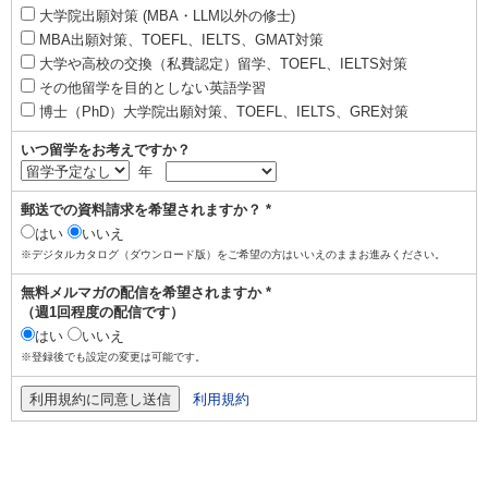
大学院出願対策 (MBA・LLM以外の修士)
MBA出願対策、TOEFL、IELTS、GMAT対策
大学や高校の交換（私費認定）留学、TOEFL、IELTS対策
その他留学を目的としない英語学習
博士（PhD）大学院出願対策、TOEFL、IELTS、GRE対策
いつ留学をお考えですか？
年
郵送での資料請求を希望されますか？ *
はい
いいえ
※デジタルカタログ（ダウンロード版）をご希望の方はいいえのままお進みください。
無料メルマガの配信を希望されますか *
（週1回程度の配信です）
はい
いいえ
※登録後でも設定の変更は可能です。
利用規約