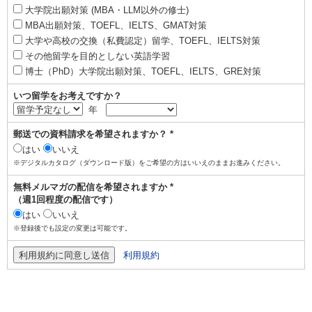
大学院出願対策 (MBA・LLM以外の修士)
MBA出願対策、TOEFL、IELTS、GMAT対策
大学や高校の交換（私費認定）留学、TOEFL、IELTS対策
その他留学を目的としない英語学習
博士（PhD）大学院出願対策、TOEFL、IELTS、GRE対策
いつ留学をお考えですか？
年
郵送での資料請求を希望されますか？ *
はい
いいえ
※デジタルカタログ（ダウンロード版）をご希望の方はいいえのままお進みください。
無料メルマガの配信を希望されますか *
（週1回程度の配信です）
はい
いいえ
※登録後でも設定の変更は可能です。
利用規約