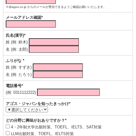
※@agos.co.jp からのメールが受信できるようご確認お願いいたします。
メールアドレス確認*
氏名(漢字)*
姓 (例: 鈴木)
名 (例: 太郎)
ふりがな *
姓 (例: すずき)
名 (例: たろう)
電話番号*
(例: 0311112222)
アゴス・ジャパンを知ったきっかけ*
どの分野に興味がおありですか？*
4・2年制大学出願対策、TOEFL、IELTS、SAT対策
LLM出願対策、TOEFL、IELTS対策