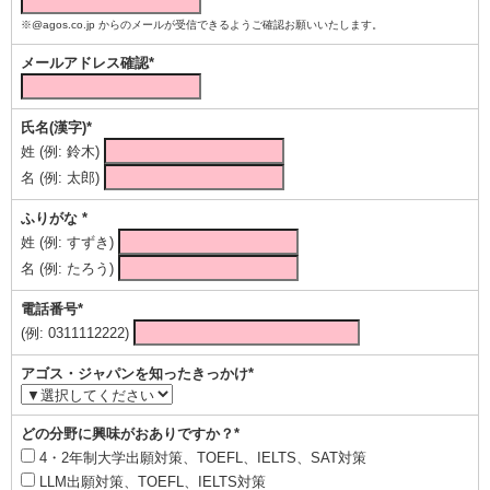
※@agos.co.jp からのメールが受信できるようご確認お願いいたします。
メールアドレス確認*
氏名(漢字)*
姓 (例: 鈴木)
名 (例: 太郎)
ふりがな *
姓 (例: すずき)
名 (例: たろう)
電話番号*
(例: 0311112222)
アゴス・ジャパンを知ったきっかけ*
どの分野に興味がおありですか？*
4・2年制大学出願対策、TOEFL、IELTS、SAT対策
LLM出願対策、TOEFL、IELTS対策