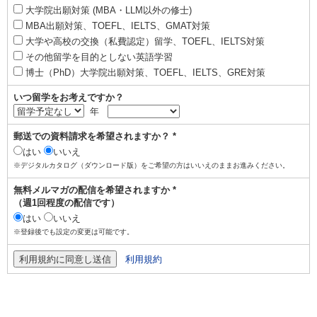
大学院出願対策 (MBA・LLM以外の修士)
MBA出願対策、TOEFL、IELTS、GMAT対策
大学や高校の交換（私費認定）留学、TOEFL、IELTS対策
その他留学を目的としない英語学習
博士（PhD）大学院出願対策、TOEFL、IELTS、GRE対策
いつ留学をお考えですか？
年
郵送での資料請求を希望されますか？ *
はい
いいえ
※デジタルカタログ（ダウンロード版）をご希望の方はいいえのままお進みください。
無料メルマガの配信を希望されますか *
（週1回程度の配信です）
はい
いいえ
※登録後でも設定の変更は可能です。
利用規約