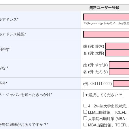
無料ユーザー登録
ルアドレス*
※@agos.co.jp からのメー
ルアドレス確認*
姓 (例: 鈴木)
漢字)*
名 (例: 太郎)
姓 (例: すずき)
な *
名 (例: たろう)
番号*
(例: 0311112222)
ス・ジャパンを知ったきっかけ*
4・2年制大学出願対策、T
LLM出願対策、TOEFL、
大学院出願対策 (MBA・
分野に興味がおありですか？*
MBA出願対策、TOEFL、