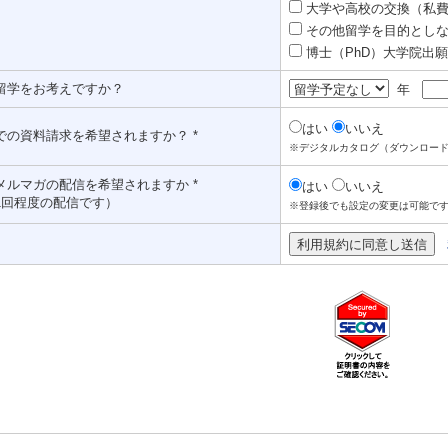
大学や高校の交換（私費認
その他留学を目的としな
博士（PhD）大学院出願対
留学をお考えですか？
年
はい
いいえ
での資料請求を希望されますか？ *
※デジタルカタログ（ダウンロー
メルマガの配信を希望されますか *
はい
いいえ
1回程度の配信です）
※登録後でも設定の変更は可能で