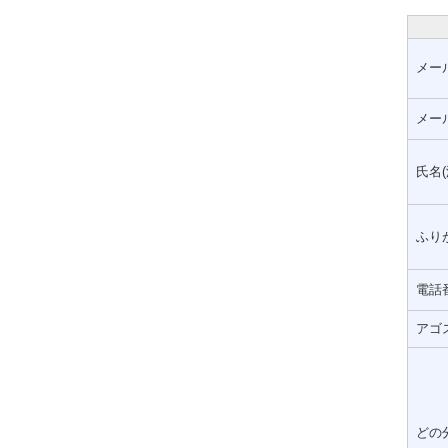
メー
メー
氏名(
ふりが
電話
アゴ
どの