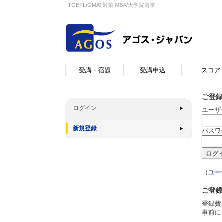
TOEFL/GMAT対策 MBA/大学院留学
受講・宿題
受講申込
スコア
ご登
ログイン
ユーザ
新規登録
パスワ
（
ユー
ご登
登録費
事前に