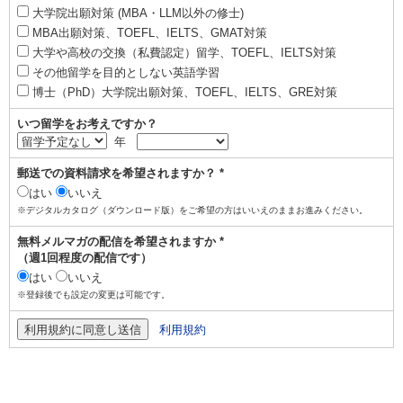
大学院出願対策 (MBA・LLM以外の修士)
MBA出願対策、TOEFL、IELTS、GMAT対策
大学や高校の交換（私費認定）留学、TOEFL、IELTS対策
その他留学を目的としない英語学習
博士（PhD）大学院出願対策、TOEFL、IELTS、GRE対策
いつ留学をお考えですか？
年
郵送での資料請求を希望されますか？ *
はい
いいえ
※デジタルカタログ（ダウンロード版）をご希望の方はいいえのままお進みください。
無料メルマガの配信を希望されますか *
（週1回程度の配信です）
はい
いいえ
※登録後でも設定の変更は可能です。
利用規約