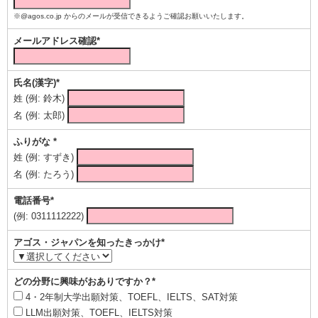
※@agos.co.jp からのメールが受信できるようご確認お願いいたします。
メールアドレス確認*
氏名(漢字)*
姓 (例: 鈴木)
名 (例: 太郎)
ふりがな *
姓 (例: すずき)
名 (例: たろう)
電話番号*
(例: 0311112222)
アゴス・ジャパンを知ったきっかけ*
どの分野に興味がおありですか？*
4・2年制大学出願対策、TOEFL、IELTS、SAT対策
LLM出願対策、TOEFL、IELTS対策