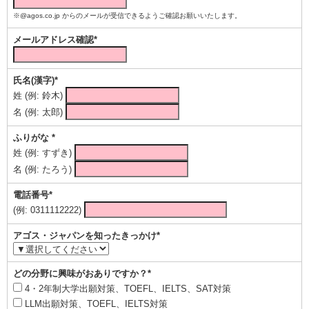
※@agos.co.jp からのメールが受信できるようご確認お願いいたします。
メールアドレス確認*
氏名(漢字)*
姓 (例: 鈴木)
名 (例: 太郎)
ふりがな *
姓 (例: すずき)
名 (例: たろう)
電話番号*
(例: 0311112222)
アゴス・ジャパンを知ったきっかけ*
どの分野に興味がおありですか？*
4・2年制大学出願対策、TOEFL、IELTS、SAT対策
LLM出願対策、TOEFL、IELTS対策