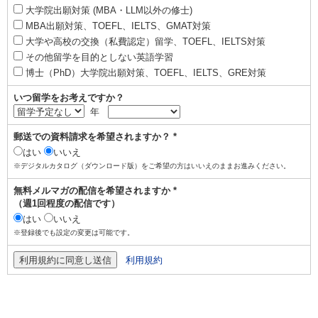
大学院出願対策 (MBA・LLM以外の修士)
MBA出願対策、TOEFL、IELTS、GMAT対策
大学や高校の交換（私費認定）留学、TOEFL、IELTS対策
その他留学を目的としない英語学習
博士（PhD）大学院出願対策、TOEFL、IELTS、GRE対策
いつ留学をお考えですか？
年
郵送での資料請求を希望されますか？ *
はい
いいえ
※デジタルカタログ（ダウンロード版）をご希望の方はいいえのままお進みください。
無料メルマガの配信を希望されますか *
（週1回程度の配信です）
はい
いいえ
※登録後でも設定の変更は可能です。
利用規約