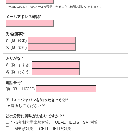
※@agos.co.jp からのメールが受信できるようご確認お願いいたします。
メールアドレス確認*
氏名(漢字)*
姓 (例: 鈴木)
名 (例: 太郎)
ふりがな *
姓 (例: すずき)
名 (例: たろう)
電話番号*
(例: 0311112222)
アゴス・ジャパンを知ったきっかけ*
どの分野に興味がおありですか？*
4・2年制大学出願対策、TOEFL、IELTS、SAT対策
LLM出願対策、TOEFL、IELTS対策