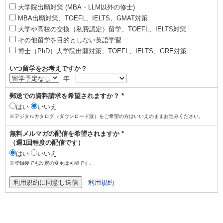
大学院出願対策 (MBA・LLM以外の修士)
MBA出願対策、TOEFL、IELTS、GMAT対策
大学や高校の交換（私費認定）留学、TOEFL、IELTS対策
その他留学を目的としない英語学習
博士（PhD）大学院出願対策、TOEFL、IELTS、GRE対策
いつ留学をお考えですか？
年
郵送での資料請求を希望されますか？ *
はい
いいえ
※デジタルカタログ（ダウンロード版）をご希望の方はいいえのままお進みください。
無料メルマガの配信を希望されますか *
（週1回程度の配信です）
はい
いいえ
※登録後でも設定の変更は可能です。
利用規約